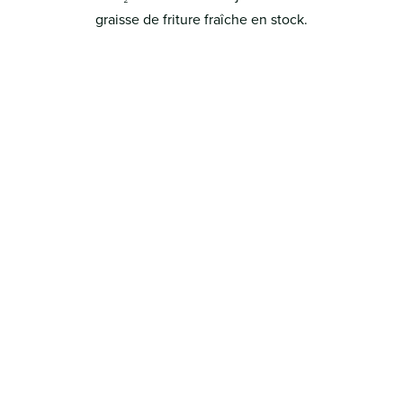
graisse de friture fraîche en stock.
En tant que client de Quatra, vous